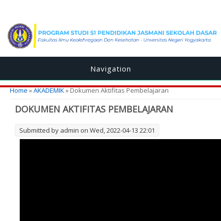
Navigation
You are here
Home
»
AKADEMIK
» Dokumen Aktifitas Pembelajaran
DOKUMEN AKTIFITAS PEMBELAJARAN
Submitted by
admin
on Wed, 2022-04-13 22:01