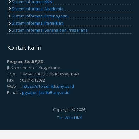
Sistem Informasi KKN
Sistem Informasi Akademik
Sistem Informasi Ketenagaan
Sistem Informasi Penelitian
Sistem Informasi Sarana dan Prasarana
Kontak Kami
Program Studi PJSD
Jl. Kolombo No. 1 Yogyakarta
Telp. : 0274-513092, 586168 psw 1549
Fax. : 0274-513092
Web. :
https://s1pjsd.fikk.uny.ac.id
E-mail :
pgsdpenjasfik@uny.ac.id
Copyright © 2026,
Tim Web UNY